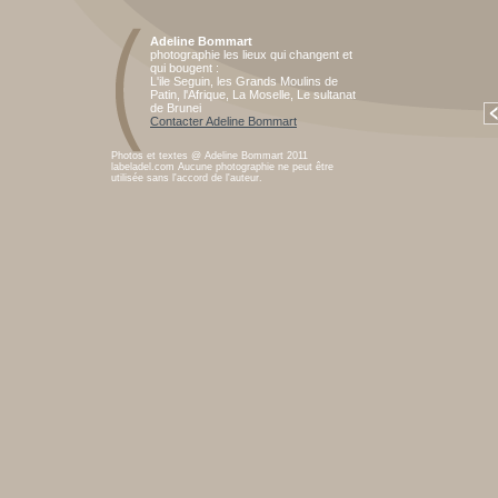
Adeline Bommart
photographie les lieux qui changent et
qui bougent :
L'ile Seguin, les Grands Moulins de
Patin, l'Afrique, La Moselle, Le sultanat
de Brunei
Contacter Adeline Bommart
Photos et textes @ Adeline Bommart 2011
labeladel.com Aucune photographie ne peut être
utilisée sans l'accord de l'auteur.