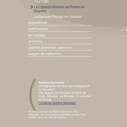
Tour CBX
Les grands Moulins de Pantin en
chantier
La Banque Postale en chantier
expositions
publications
en voyage
archives
adeline bommart, parcours
tirages de collection
Adeline Bommart
photographie les lieux qui changent et
qui bougent :
L'ile Seguin, les Grands Moulins de
Patin, l'Afrique, La Moselle, Le sultanat
de Brunei
Contacter Adeline Bommart
Photos et textes @ Adeline Bommart 2011
labeladel.com Aucune photographie ne peut être
utilisée sans l'accord de l'auteur.