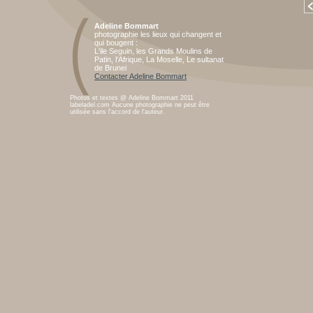
Adeline Bommart
photographie les lieux qui changent et
qui bougent :
L'ile Seguin, les Grands Moulins de
Patin, l'Afrique, La Moselle, Le sultanat
de Brunei
Contacter Adeline Bommart
Photos et textes @ Adeline Bommart 2011
labeladel.com Aucune photographie ne peut être
utilisée sans l'accord de l'auteur.